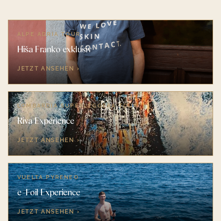
ALPE ADRIA TOUR
Hiša Franko exklusiv
JETZT ANSEHEN ›
LOMBARDIA SUPERLEGGERA TOUR
Riva Experience
JETZT ANSEHEN ›
VUELTA PYRENEO
e-Foil Experience
JETZT ANSEHEN ›