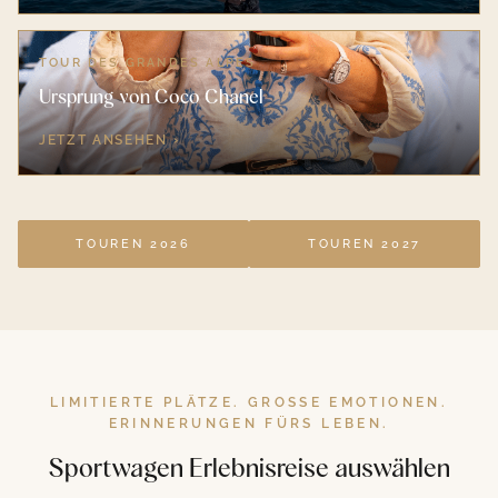
TOUR DES GRANDES ALPES
Ursprung von Coco Chanel
JETZT ANSEHEN ›
TOUREN 2026
TOUREN 2027
LIMITIERTE PLÄTZE. GROSSE EMOTIONEN. E
RINNERUNGEN FÜRS LEBEN.
Sportwagen Erlebnisreise auswählen