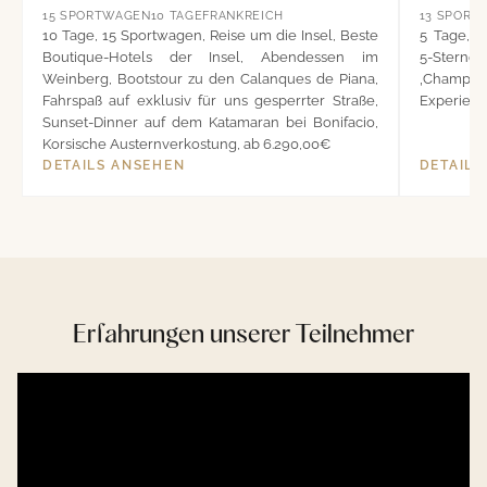
15
SPORTWAGEN
10
TAGE
FRANKREICH
13
SPORT
10 Tage, 15 Sportwagen, Reise um die Insel, Beste
5 Tage, 1
Boutique-Hotels der Insel, Abendessen im
5-Sterne 
Weinberg, Bootstour zu den Calanques de Piana,
‚Champag
Fahrspaß auf exklusiv für uns gesperrter Straße,
Experience
Sunset-Dinner auf dem Katamaran bei Bonifacio,
Korsische Austernverkostung, ab 6.290,00€
DETAILS ANSEHEN
DETAILS
Erfahrungen unserer Teilnehmer