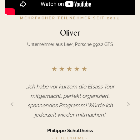
MEHRFACHER TEILNEHMER SEIT 2024
Oliver
Unternehmer aus Leer, Porsche 992.2 GTS
★★★★★
„
Ich habe vor kurzem die Elsass Tour
mitgemacht, perfekt organisiert,
‹
›
spannendes Programm! Würde ich
jederzeit wieder mitmachen.
"
Philippe Schultheiss
-
1. TEILNAHME
-