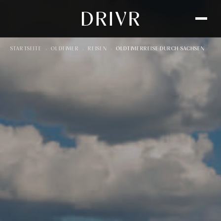
›
›
›
STARTSEITE
OLDTIMER
REISEN
OLDTIMERREISE DURCH SACHSEN