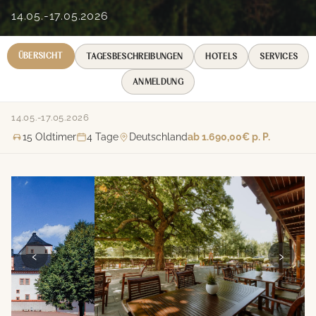
14.05.-17.05.2026
ÜBERSICHT
TAGESBESCHREIBUNGEN
HOTELS
SERVICES
ANMELDUNG
14.05.-17.05.2026
15
Oldtimer
4
Tage
Deutschland
ab
1.690,00€
p. P.
‹
›