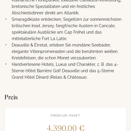
bretonische Spezialitäten und ein festliches
Abschiedsdinner direkt am Atlantik.
Smaragdküste entdecken, Segeltörn zur sonnenreichsten
britischen Insel Jersey, fangfrische Austern in Cancale,
spektakuläre Ausblicke am Cap Fréhel und das
mittelalterliche Fort La Latte.
Deauville & Étretat, erleben Sie mondäne Seebäder,
elegante Villenpromenaden und die berühmten weißen
Kreidefelsen, die schon Monet verzauberten.
Handverlesene Hotels, Luxus und Charakter, z. B. das 4-
Sterne Hôtel Barrière Golf Deauville und das 5-Sterne
Grand Hôtel Dinard (Relais & Châteaux).
Preis
PREMIUM-PAKET
4.390,00 €