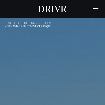
›
›
›
STARTSEITE
OLDTIMER
REISEN
NORMANDIE & BRETAGNE CLASSIQUE