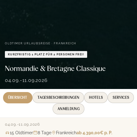
OLDTIMER URLAUBSREISE ·
FRANKREICH
KURZFRISTIG 1 PLATZ FÜR 2 PERSONEN FREI!
Normandie & Bretagne Classique
04.09.-11.09.2026
ÜBERSICHT
TAGESBESCHREIBUNGEN
HOTELS
SERVICES
ANMELDUNG
04.09.-11.09.2026
15
Oldtimer
8
Tage
Frankreich
ab
4.390,00€
p. P.