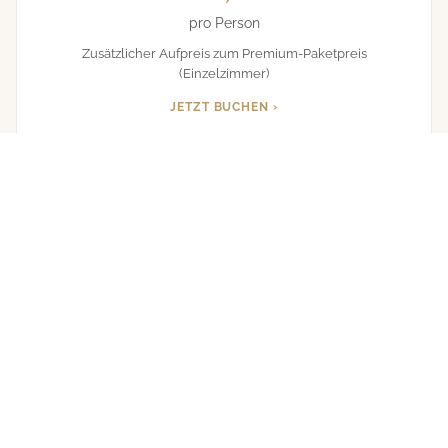
pro Person
Zusätzlicher Aufpreis zum Premium-Paketpreis
(Einzelzimmer)
JETZT BUCHEN ›
Alle Eintritte & Führungen bei Rahmenprogrammpunkten im Preis
inkludiert.
Nicht im Preis enthalten: Fahrzeug, Benzin & alkoholische Getränke
in den Hotels.
JETZT BUCHEN
Erfahrungen unserer Teilnehmer