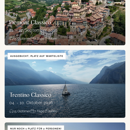
Piemont Classico
21. - 27. September 2026
15
Oldtimer
7
Tage
Italien
AUSGEBUCHT, PLATZ AUF WARTELISTE
Trentino Classico
04. - 10. Oktober 2026
15
Oldtimer
7
Tage
Italien
NUR NOCH 1 PLATZ FÜR 2 PERSONEN!