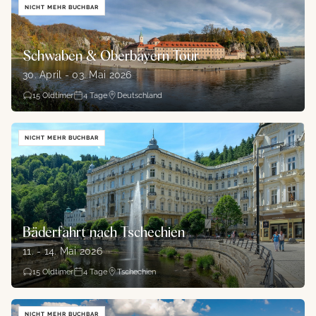
NICHT MEHR BUCHBAR
Schwaben & Oberbayern Tour
30. April - 03. Mai 2026
15
Oldtimer
4
Tage
Deutschland
NICHT MEHR BUCHBAR
Bäderfahrt nach Tschechien
11. - 14. Mai 2026
15
Oldtimer
4
Tage
Tschechien
NICHT MEHR BUCHBAR