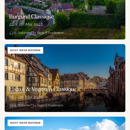
Burgund Classique
22. - 28. Mai 2026
15
Oldtimer
7
Tage
Frankreich
NICHT MEHR BUCHBAR
Elsass & Vogesen Classique
28. - 31. Mai 2026
15
Oldtimer
4
Tage
Frankreich
NICHT MEHR BUCHBAR