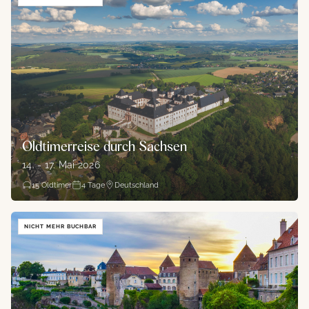
Oldtimerreise durch Sachsen
14. - 17. Mai 2026
15
Oldtimer
4
Tage
Deutschland
NICHT MEHR BUCHBAR