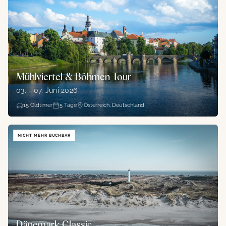
Mühlviertel & Böhmen Tour
03. - 07. Juni 2026
15
Oldtimer
5
Tage
Österreich, Deutschland
NICHT MEHR BUCHBAR
Dänemark Classic