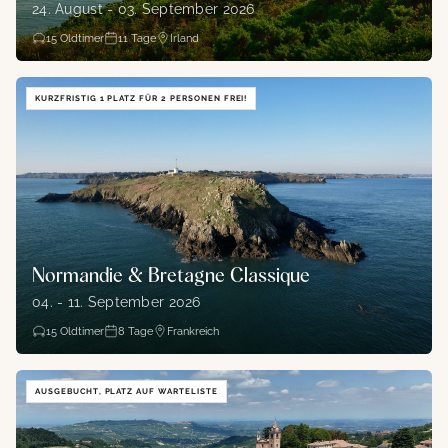
24. August - 03. September 2026
15
Oldtimer
11
Tage
Irland
KURZFRISTIG 1 PLATZ FÜR 2 PERSONEN FREI!
Normandie & Bretagne Classique
04. - 11. September 2026
15
Oldtimer
8
Tage
Frankreich
AUSGEBUCHT, PLATZ AUF WARTELISTE