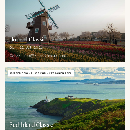
Holland Classic
06. - 12. Juli 2026
15
Oldtimer
7
Tage
Niederlande
KURZFRISTIG 1 PLATZ FÜR 2 PERSONEN FREI!
Süd-Irland Classic