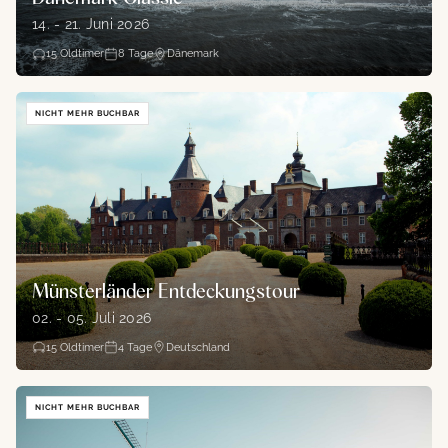
14. - 21. Juni 2026
15
Oldtimer
8
Tage
Dänemark
NICHT MEHR BUCHBAR
Münsterländer Entdeckungstour
02. - 05. Juli 2026
15
Oldtimer
4
Tage
Deutschland
NICHT MEHR BUCHBAR